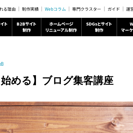
れる理由
制作実績
Webコラム
専門クラスター
ガイド
運
イト
B2Bサイト
ホームページ
SDGsとサイト
W
制作
リニューアル制作
制作
マーケ
oB
ら始める】ブログ集客講座