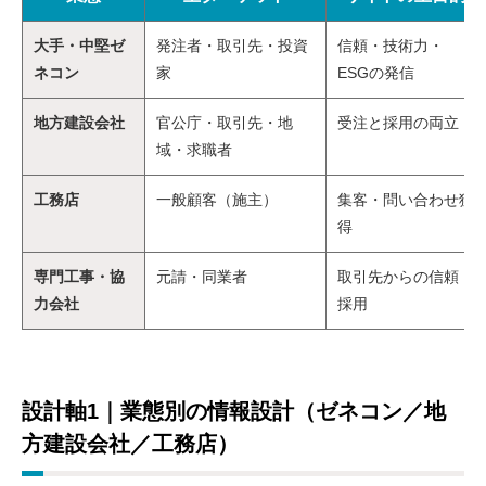
大手・中堅ゼ
発注者・取引先・投資
信頼・技術力・
ネコン
家
ESGの発信
地方建設会社
官公庁・取引先・地
受注と採用の両立
域・求職者
工務店
一般顧客（施主）
集客・問い合わせ獲
得
専門工事・協
元請・同業者
取引先からの信頼・
力会社
採用
設計軸1｜業態別の情報設計（ゼネコン／地
方建設会社／工務店）