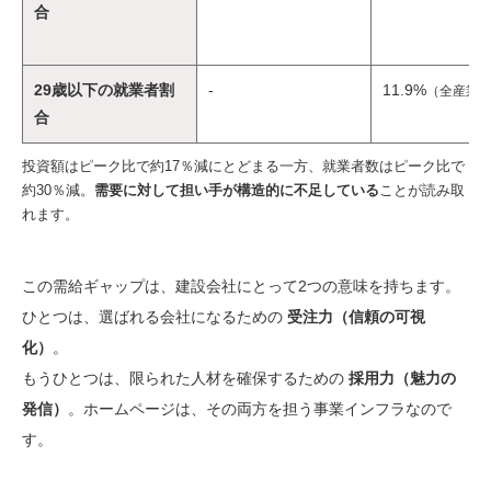
合
29歳以下の就業者割
-
11.9%
（全産業17
合
投資額はピーク比で約17％減にとどまる一方、就業者数はピーク比で
約30％減。
需要に対して担い手が構造的に不足している
ことが読み取
れます。
この需給ギャップは、建設会社にとって2つの意味を持ちます。
ひとつは、選ばれる会社になるための
受注力（信頼の可視
化）
。
もうひとつは、限られた人材を確保するための
採用力（魅力の
発信）
。ホームページは、その両方を担う事業インフラなので
す。