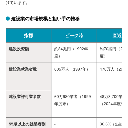
げています。
建設業の市場規模と担い手の推移
指標
ピーク時
直近値
建設投資額
約84兆円（1992年
約70兆円（202
度）
度）
建設業就業者数
685万人（1997年）
478万人（202
建設業許可業者数
60万980業者（1999
48万3,700業者
年度末）
（2024年度末
55歳以上の就業者割
-
36.6%
（全産業32