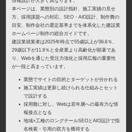
情報設計が大きく異なります。
本ページは、業態別の設計指針、施工実績の見せ
方、採用課題への対応、SEO・AIO設計、制作費の
目安、制作会社の選定基準までを体系化した建設業
ホームページ制作の総合ガイドです。
建設業就業者は2025年時点で55歳以上が36.6％、
29歳以下が11.9％と全産業より高齢化が顕著であ
り、Webを通じた受注力強化と採用広報の重要性
が一段と高まっています。
業態でサイトの目的とターゲットが分かれる
施工実績は更新し続けられる仕組みとセット
で設計する
採用難に対し、Webは若年層への最有力な情
報接点となる
地域×工種のロングテールSEOとAIO設計で指
名検索・引用の双方を獲得する