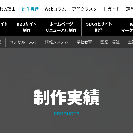
れる理由
制作実績
Webコラム
専門クラスター
ガイド
運
イト
B2Bサイト
ホームページ
SDGsとサイト
W
制作
リニューアル制作
制作
マーケ
産
コンサル・人材
情報システム
学校教育
医療・福祉
士
制作実績
PRODUCTS