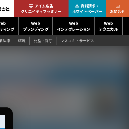
アイム広告
資料請求・
営会社
クリエイティブセミナー
ホワイトペーパー
お問合せ
eb
Web
Web
Web
ティング
ブランディング
インテグレーション
テクニカル
業法律
環境
公益・官庁
マスコミ・サービス