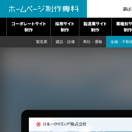
選ば
コーポレートサイト
採用サイト
製造業サイト
業種別サ
制作
制作
制作
制作
製造業
建設・設備
商社・運輸
金融・不動