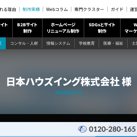
れる理由
制作実績
Webコラム
専門クラスター
ガイド
運
イト
B2Bサイト
ホームページ
SDGsとサイト
W
制作
リニューアル制作
制作
マーケ
産
コンサル・人材
情報システム
学校教育
医療・福祉
士
日本ハウズイング株式会社 様
PRODUCTS